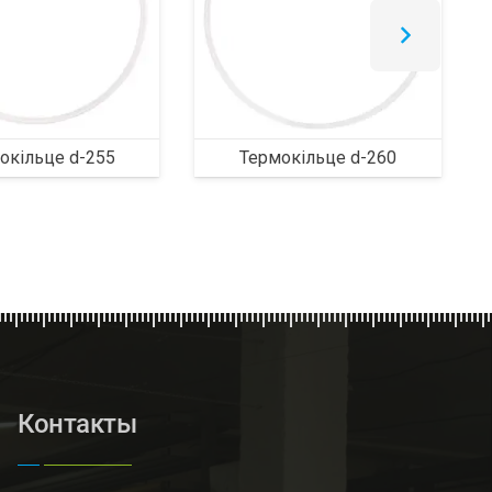
окільце d-255
Термокільце d-260
Контакты