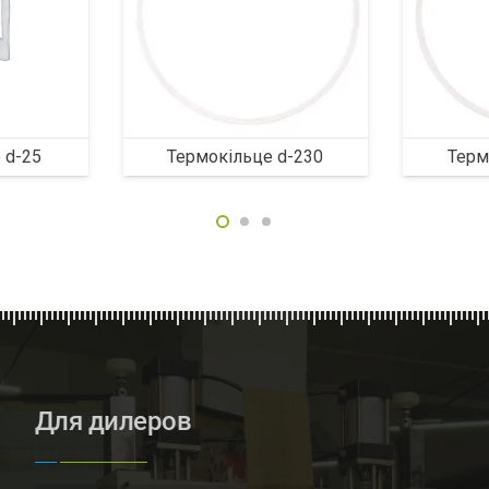
 d-25
Термокільце d-230
Терм
Для дилеров