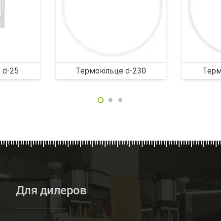
 d-25
Термокільце d-230
Терм
Для дилеров