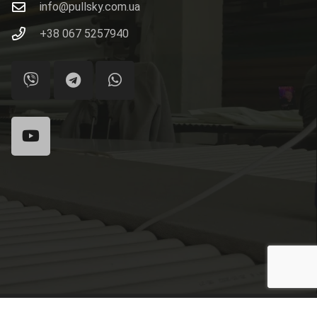
info@pullsky.com.ua
+38 067 5257940
ности