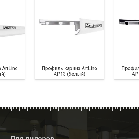
 ArtLine
Профиль карниз ArtLine
Профиль
ый)
AP13 (белый)
AP
Для дилеров