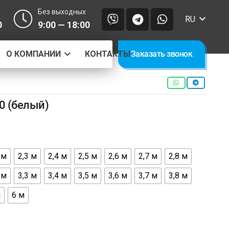
Без выходных
RU
0
9:00 — 18:00
О КОМПАНИИ
КОНТАКТЫ
Заказать звонок
0 (белый)
 м
2,3 м
2,4 м
2,5 м
2,6 м
2,7 м
2,8 м
 м
3,3 м
3,4 м
3,5 м
3,6 м
3,7 м
3,8 м
м
6 м