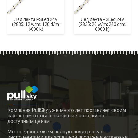
Лед лента PSLed 24V
Лед лента PSLed 24V
(2835; 12 w/m; 120 d/m;
(2835; 20 w/m; 240 d/m;
6000 k)
6000 k)
Компания PullSky уже много лет поставляет своим
партнерам готовые натяжные потолки по
доступным ценам.
Мы предоставляем полную поддержку с
инструментами для успешной продажи и установки