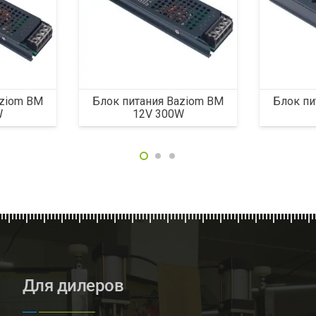
aziom BM
Блок питания Baziom BM
Блок пи
W
12V 300W
Для дилеров