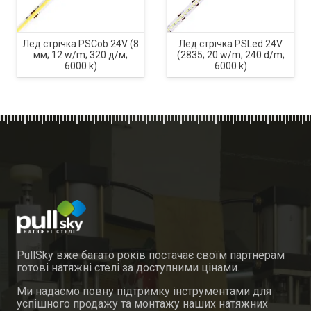
Лед стрічка PSCob 24V (8
Лед стрічка PSLed 24V
мм; 12 w/m; 320 д/м;
(2835; 20 w/m; 240 d/m;
6000 k)
6000 k)
PullSky вже багато років постачає своїм партнерам
готові натяжні стелі за доступними цінами.
Ми надаємо повну підтримку інструментами для
успішного продажу та монтажу наших натяжних