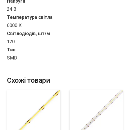
Напруга
24 В
Температура світла
6000 К
Світлодіодів, шт/м
120
Tип
SMD
Схожі товари