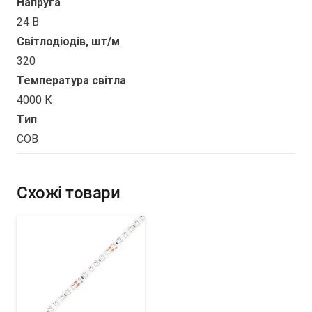
Напруга
24 В
Світлодіодів, шт/м
320
Температура світла
4000 К
Tип
COB
Схожі товари