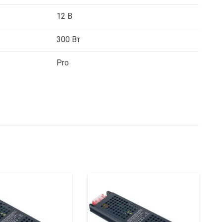
12 В
300 Вт
Pro