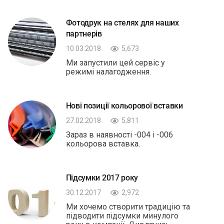
Фотодрук на стелях для наших
партнерів
10.03.2018
5,673
Ми запустили цей сервіс у
режимі налагодження.
Нові позиції кольорової вставки
27.02.2018
5,811
Зараз в наявності -004 і -006
кольорова вставка.
Підсумки 2017 року
30.12.2017
2,972
Ми хочемо створити традицію та
підводити підсумки минулого