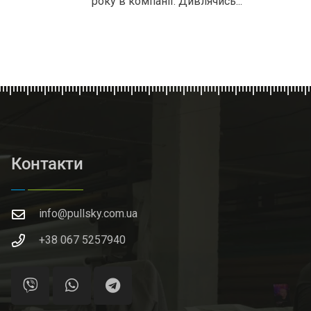
року в компанії. Дивлячись...
Контакти
info@pullsky.com.ua
+38 067 5257940